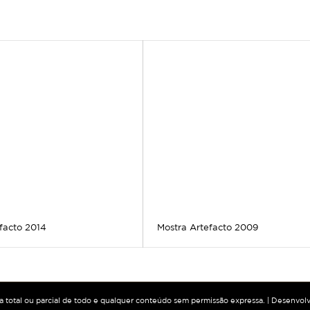
facto 2014
Mostra Artefacto 2009
ia total ou parcial de todo e qualquer conteúdo sem permissão expressa. | Desenvol