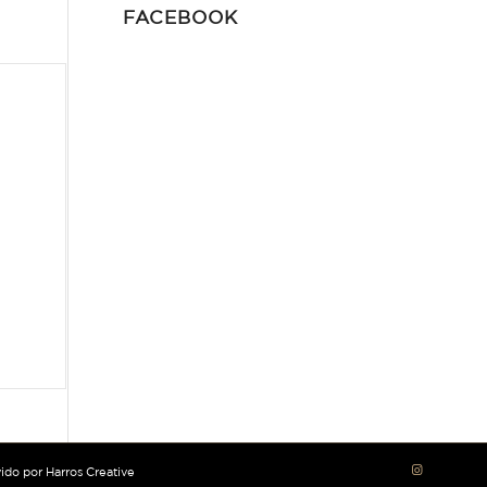
FACEBOOK
vido por
Harros Creative