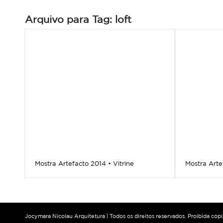
Arquivo para Tag:
loft
Mostra Artefacto 2014 • Vitrine
Mostra Arte
Jocymara Nicolau Arquitetura | Todos os direitos reservados. Proibida cóp